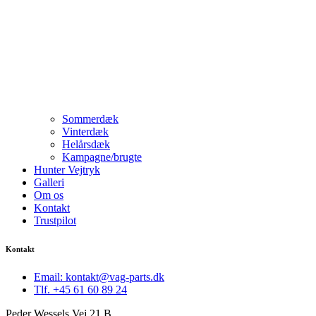
Sommerdæk
Vinterdæk
Helårsdæk
Kampagne/brugte
Hunter Vejtryk
Galleri
Om os
Kontakt
Trustpilot
Kontakt
Email: kontakt@vag-parts.dk
Tlf. +45 61 60 89 24
Peder Wessels Vej 21 B,