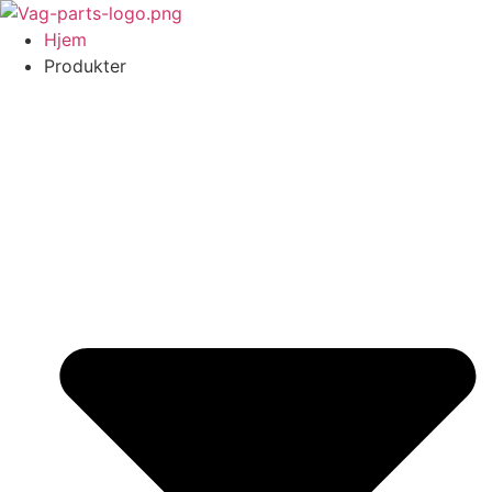
Videre
til
Hjem
indhold
Produkter