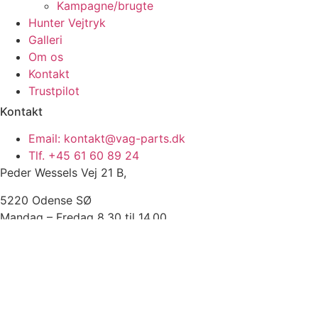
Kampagne/brugte
Hunter Vejtryk
Galleri
Om os
Kontakt
Trustpilot
Kontakt
Email: kontakt@vag-parts.dk
Tlf. +45 61 60 89 24
Peder Wessels Vej 21 B,
5220 Odense SØ
Mandag – Fredag 8.30 til 14.00
Weekendåbent efter aftale.
CVR-nr. 36295252