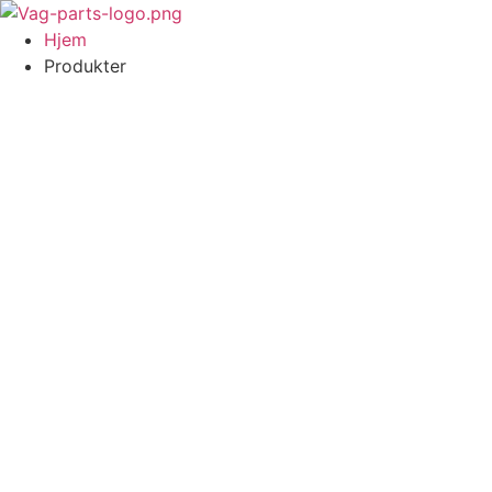
Videre
til
Hjem
indhold
Produkter