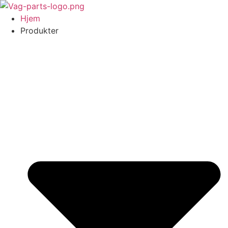
Videre
til
Hjem
indhold
Produkter