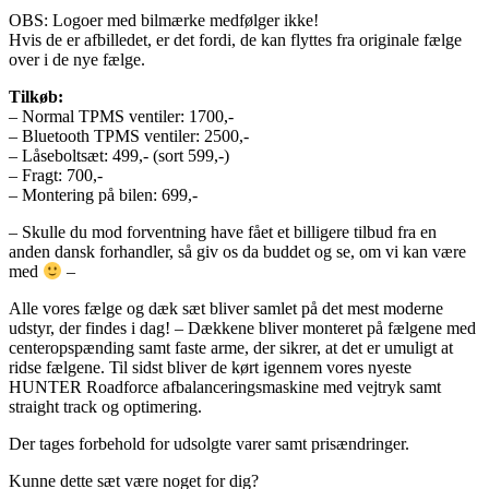
OBS: Logoer med bilmærke medfølger ikke!
Hvis de er afbilledet, er det fordi, de kan flyttes fra originale fælge
over i de nye fælge.
Tilkøb:
– Normal TPMS ventiler: 1700,-
– Bluetooth TPMS ventiler: 2500,-
– Låseboltsæt: 499,- (sort 599,-)
– Fragt: 700,-
– Montering på bilen: 699,-
– Skulle du mod forventning have fået et billigere tilbud fra en
anden dansk forhandler, så giv os da buddet og se, om vi kan være
med
–
Alle vores fælge og dæk sæt bliver samlet på det mest moderne
udstyr, der findes i dag! – Dækkene bliver monteret på fælgene med
centeropspænding samt faste arme, der sikrer, at det er umuligt at
ridse fælgene. Til sidst bliver de kørt igennem vores nyeste
HUNTER Roadforce afbalanceringsmaskine med vejtryk samt
straight track og optimering.
Der tages forbehold for udsolgte varer samt prisændringer.
Kunne dette sæt være noget for dig?