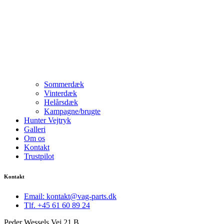
Sommerdæk
Vinterdæk
Helårsdæk
Kampagne/brugte
Hunter Vejtryk
Galleri
Om os
Kontakt
Trustpilot
Kontakt
Email: kontakt@vag-parts.dk
Tlf. +45 61 60 89 24
Peder Wessels Vej 21 B,