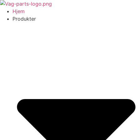
Videre
til
Hjem
indhold
Produkter