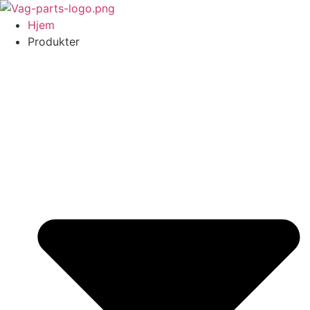
Videre
til
Hjem
indhold
Produkter