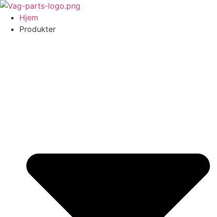
Videre
til
Hjem
indhold
Produkter