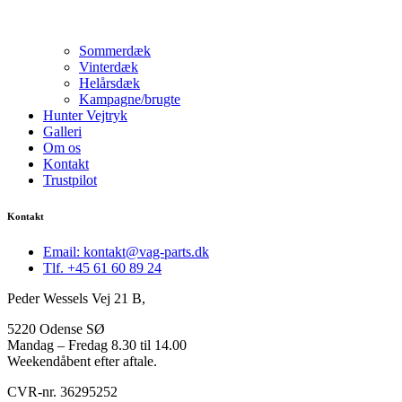
Sommerdæk
Vinterdæk
Helårsdæk
Kampagne/brugte
Hunter Vejtryk
Galleri
Om os
Kontakt
Trustpilot
Kontakt
Email: kontakt@vag-parts.dk
Tlf. +45 61 60 89 24
Peder Wessels Vej 21 B,
5220 Odense SØ
Mandag – Fredag 8.30 til 14.00
Weekendåbent efter aftale.
CVR-nr. 36295252