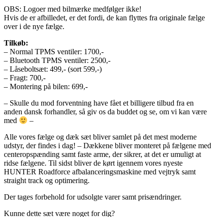
OBS: Logoer med bilmærke medfølger ikke!
Hvis de er afbilledet, er det fordi, de kan flyttes fra originale fælge
over i de nye fælge.
Tilkøb:
– Normal TPMS ventiler: 1700,-
– Bluetooth TPMS ventiler: 2500,-
– Låseboltsæt: 499,- (sort 599,-)
– Fragt: 700,-
– Montering på bilen: 699,-
– Skulle du mod forventning have fået et billigere tilbud fra en
anden dansk forhandler, så giv os da buddet og se, om vi kan være
med
–
Alle vores fælge og dæk sæt bliver samlet på det mest moderne
udstyr, der findes i dag! – Dækkene bliver monteret på fælgene med
centeropspænding samt faste arme, der sikrer, at det er umuligt at
ridse fælgene. Til sidst bliver de kørt igennem vores nyeste
HUNTER Roadforce afbalanceringsmaskine med vejtryk samt
straight track og optimering.
Der tages forbehold for udsolgte varer samt prisændringer.
Kunne dette sæt være noget for dig?