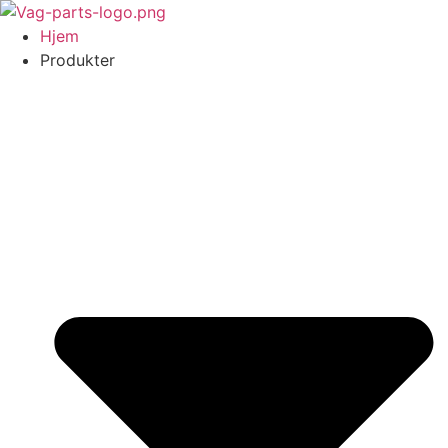
Videre
til
Hjem
indhold
Produkter