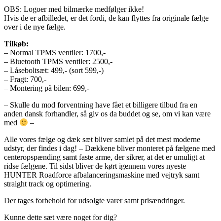
OBS: Logoer med bilmærke medfølger ikke!
Hvis de er afbilledet, er det fordi, de kan flyttes fra originale fælge
over i de nye fælge.
Tilkøb:
– Normal TPMS ventiler: 1700,-
– Bluetooth TPMS ventiler: 2500,-
– Låseboltsæt: 499,- (sort 599,-)
– Fragt: 700,-
– Montering på bilen: 699,-
– Skulle du mod forventning have fået et billigere tilbud fra en
anden dansk forhandler, så giv os da buddet og se, om vi kan være
med
–
Alle vores fælge og dæk sæt bliver samlet på det mest moderne
udstyr, der findes i dag! – Dækkene bliver monteret på fælgene med
centeropspænding samt faste arme, der sikrer, at det er umuligt at
ridse fælgene. Til sidst bliver de kørt igennem vores nyeste
HUNTER Roadforce afbalanceringsmaskine med vejtryk samt
straight track og optimering.
Der tages forbehold for udsolgte varer samt prisændringer.
Kunne dette sæt være noget for dig?