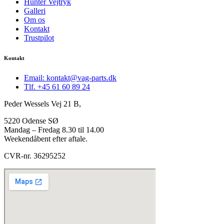
Hunter Vejtryk
Galleri
Om os
Kontakt
Trustpilot
Kontakt
Email: kontakt@vag-parts.dk
Tlf. +45 61 60 89 24
Peder Wessels Vej 21 B,
5220 Odense SØ
Mandag – Fredag 8.30 til 14.00
Weekendåbent efter aftale.
CVR-nr. 36295252