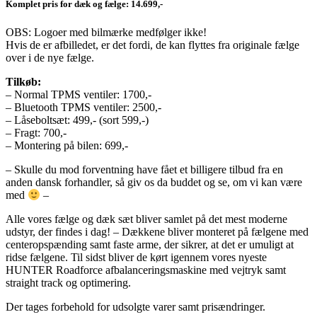
Komplet pris for dæk og fælge: 14.699,-
OBS: Logoer med bilmærke medfølger ikke!
Hvis de er afbilledet, er det fordi, de kan flyttes fra originale fælge
over i de nye fælge.
Tilkøb:
– Normal TPMS ventiler: 1700,-
– Bluetooth TPMS ventiler: 2500,-
– Låseboltsæt: 499,- (sort 599,-)
– Fragt: 700,-
– Montering på bilen: 699,-
– Skulle du mod forventning have fået et billigere tilbud fra en
anden dansk forhandler, så giv os da buddet og se, om vi kan være
med
–
Alle vores fælge og dæk sæt bliver samlet på det mest moderne
udstyr, der findes i dag! – Dækkene bliver monteret på fælgene med
centeropspænding samt faste arme, der sikrer, at det er umuligt at
ridse fælgene. Til sidst bliver de kørt igennem vores nyeste
HUNTER Roadforce afbalanceringsmaskine med vejtryk samt
straight track og optimering.
Der tages forbehold for udsolgte varer samt prisændringer.