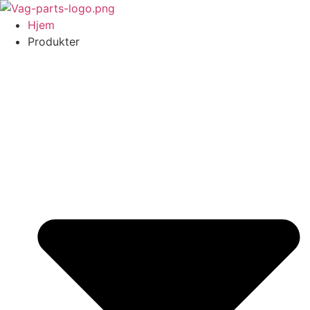
Videre
til
Hjem
indhold
Produkter