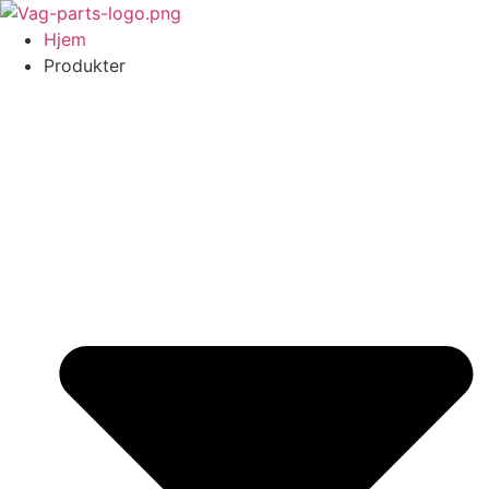
Videre
til
Hjem
indhold
Produkter