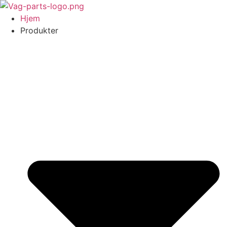
Videre
til
Hjem
indhold
Produkter