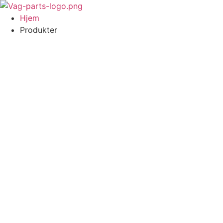
Videre
til
Hjem
indhold
Produkter