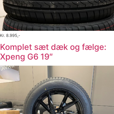
Kr. 8.995,-
Komplet sæt dæk og fælge:
Xpeng G6 19″