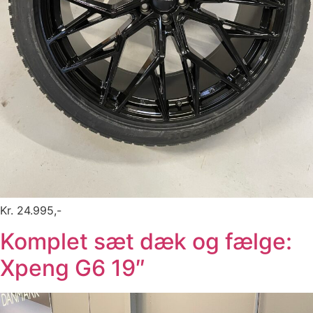
Kr. 24.995,-
Komplet sæt dæk og fælge:
Xpeng G6 19″