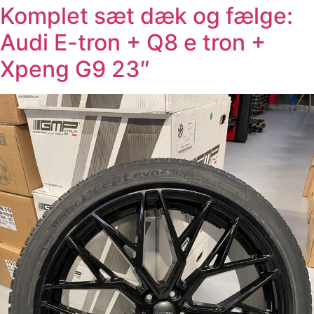
Komplet sæt dæk og fælge:
Audi E-tron + Q8 e tron +
Xpeng G9 23″